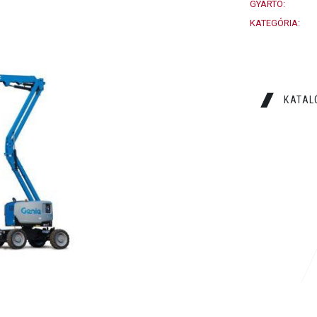
GYÁRTÓ:
KATEGÓRIA:
KATAL
ÉSI
TEHERBÍRÁS
MAX.
454 Kg