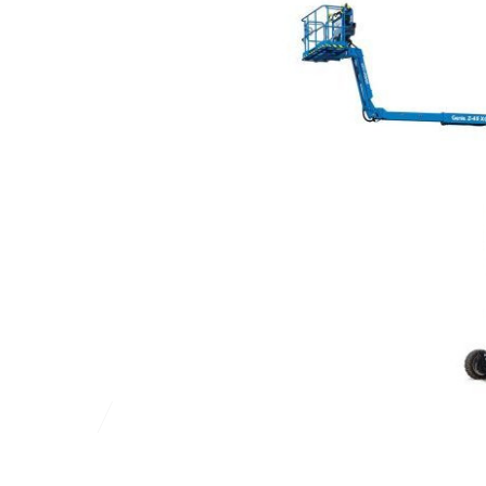
MOTOR TIPUS
MUNKAVÉGZ
MAGASSÁG 
Dízel
15,86 m