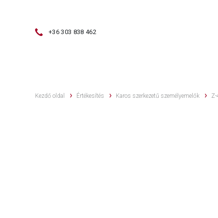
+36 303 838 462
ÉRTÉKESÍTÉS
HASZNÁLT GÉPEK
Kezdő oldal
Értékesítés
Karos szerkezetű személyemelők
Z-