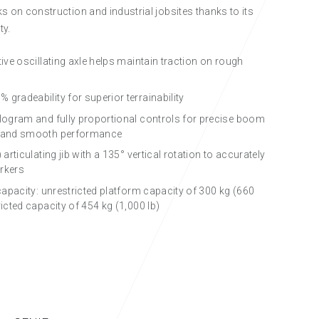
sks on construction and industrial jobsites thanks to its
ty.
tive oscillating axle helps maintain traction on rough
gradeability for superior terrainability
elogram and fully proportional controls for precise boom
g and smooth performance
) articulating jib with a 135° vertical rotation to accurately
rkers
 capacity: unrestricted platform capacity of 300 kg (660
ricted capacity of 454 kg (1,000 lb)