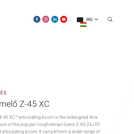
HU
ÚJDONSÁGOK
KAPCSOLAT
TÉS
emelő Z-45 XC
-45 XC™ articulating boom is the redesigned Xtra
ion of the popular rough-terrain Genie Z-45/25J RT
 articulating boom. It can perform a wider range of