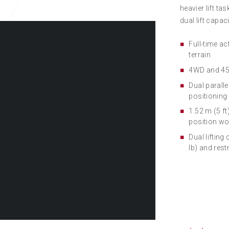
heavier lift ta
dual lift capaci
Full-time ac
terrain
4WD and 45% 
Dual parall
positionin
1.52 m (5 ft
position wo
Dual lifting
lb) and rest
RAKTÁRON