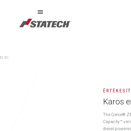
SZERVIZ
PÓTALKATRÉSZEK
RÓLUNK
45 XC
ÉRTÉKESÍ
Karos 
The Genie® Z®
Capacity™ vers
diesel powered