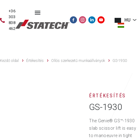
+36
303
HU
838
462
HASZNÁLT
ÉRTÉKESÍTÉS
SZERVIZ
PÓTALKATRÉSZE
GÉPEK
Kezdő oldal
Értékesítés
Ollós szerkezetű munkaállványok
GS-1930
ÉRTÉKESÍTÉS
GS-1930
The Genie® GS™-1930
slab scissor lift is easy
to manoeuvre in tight