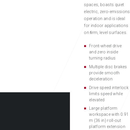
spaces, boasts quiet
electric, zero-emissions
operation and is ideal
for indoor applications
on ﬁrm, level surfaces.
Front-wheel drive
and zero inside
turning radius
Multiple disc brakes
provide smooth
deceleration
Drive speed interlock
limits speed while
elevated
Large platform
workspace with 0.91
m (36 in) roll-out
platform extension