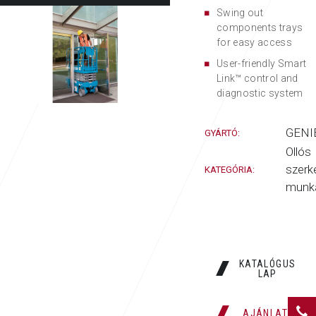
Swing out
components trays
for easy access
User-friendly Smart
Link™ control and
diagnostic system
GENI
GYÁRTÓ:
Ollós
szerk
KATEGÓRIA:
munka
KATALÓGUS
LAP
AJÁNLATKÉRÉ