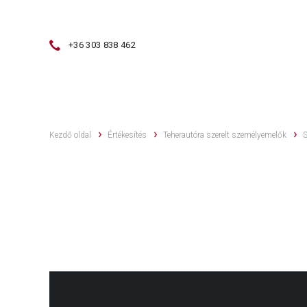
+36 303 838 462
ÉRTÉKESÍTÉS
HASZNÁLT GÉPEK
Kezdő oldal
Értékesítés
Teherautóra szerelt személyemelők