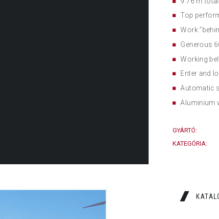
9.76 m total
Top perform
Work “behin
Generous 60
Working be
Enter and l
Automatic s
Aluminium w
GYÁRTÓ:
KATEGÓRIA:
KATAL