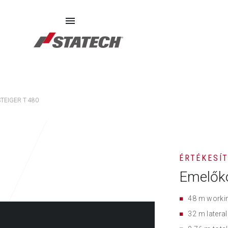
SZERVIZ
PÓTALKATRÉSZEK
RÓLUNK
STEIGER T 480
ÉRTÉKESÍ
Emelők
48 m workin
32 m latera