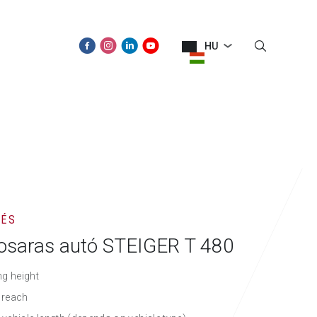
HU
ÚJDONSÁGOK
KAPCSOLAT
TÉS
osaras autó STEIGER T 480
g height
l reach