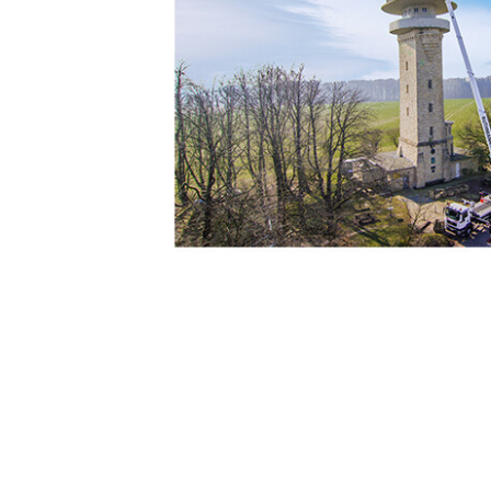
MOTOR TIPUS
MUNKAVÉGZ
MAGASSÁG 
Dízel
48 m