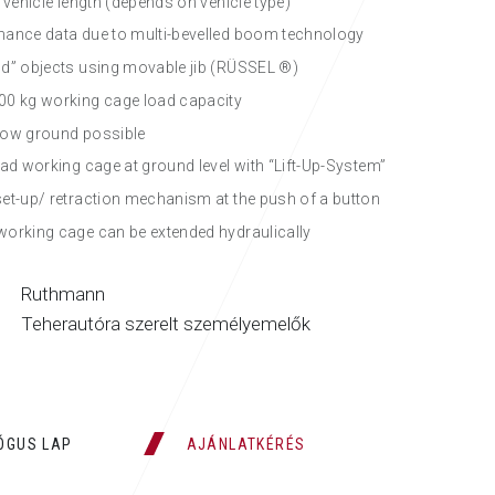
 vehicle length (depends on vehicle type)
ance data due to multi-bevelled boom technology
d” objects using movable jib (RÜSSEL ®)
0 kg working cage load capacity
low ground possible
oad working cage at ground level with “Lift-Up-System”
et-up/ retraction mechanism at the push of a button
orking cage can be extended hydraulically
Ruthmann
Teherautóra szerelt személyemelők
ÓGUS LAP
AJÁNLATKÉRÉS