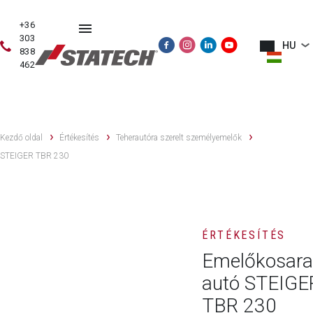
+36
303
HU
838
462
HASZNÁLT
ÉRTÉKESÍTÉS
SZERVIZ
PÓTALKATRÉSZE
GÉPEK
Kezdő oldal
Értékesítés
Teherautóra szerelt személyemelők
STEIGER TBR 230
ÉRTÉKESÍTÉS
Emelőkosara
autó STEIGE
TBR 230