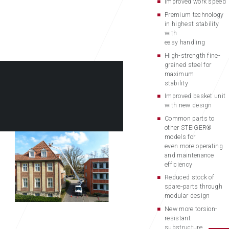
Improved work speed
Premium technology
in highest stability
with
easy handling
High-strength fine-
grained steel for
maximum
stability
Improved basket unit
with new design
Common parts to
other STEIGER®
models for
even more operating
and maintenance
efficiency
Reduced stock of
spare-parts through
modular design
New more torsion-
resistant
substructure