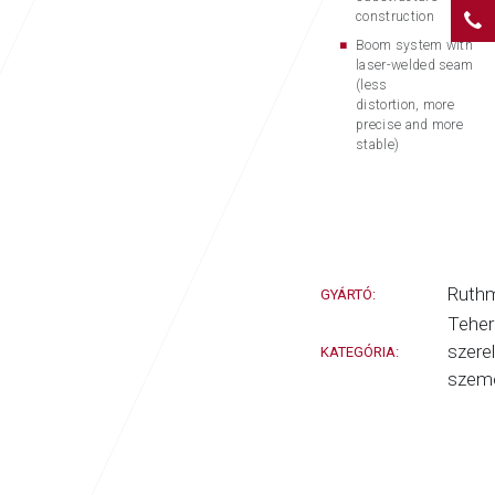
construction
Boom system with
laser-welded seam
(less
distortion, more
precise and more
stable)
ÚJ
Ruth
GYÁRTÓ:
Teher
szerel
KATEGÓRIA:
szem