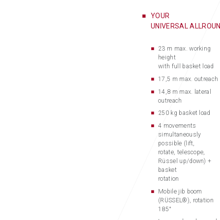
YOUR
UNIVERSAL ALLROU
23 m max. working
height
with full basket load
17,5 m max. outreach
14,8 m max. lateral
outreach
250 kg basket load
4 movements
simultaneously
possible (lift,
rotate, telescope,
Rüssel up/down) +
basket
rotation
Mobile jib boom
(RÜSSEL®), rotation
185°