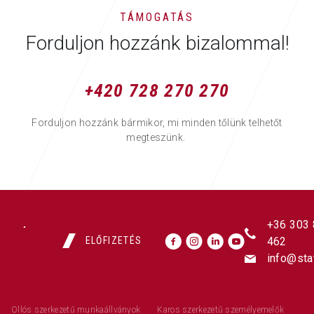
TÁMOGATÁS
Forduljon hozzánk bizalommal!
+420 728 270 270
Forduljon hozzánk bármikor, mi minden tőlünk telhetőt
megteszünk.
+36 303
ELŐFIZETÉS
462
info@sta
Ollós szerkezetű munkaállványok
Karos szerkezetű személyemelők