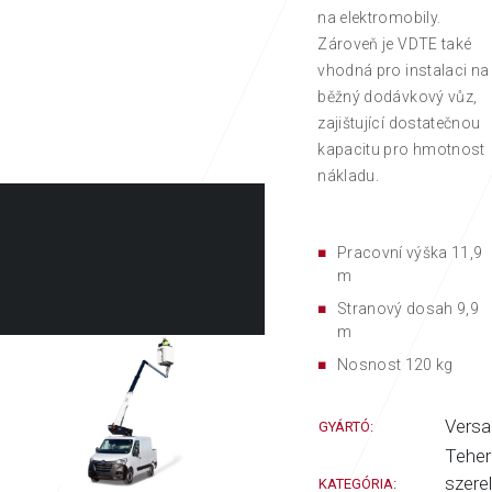
na elektromobily.
Zároveň je VDTE také
vhodná pro instalaci na
běžný dodávkový vůz,
zajištující dostatečnou
kapacitu pro hmotnost
nákladu.
Pracovní výška 11,9
m
Stranový dosah 9,9
m
Nosnost 120 kg
Versal
GYÁRTÓ:
Teher
szerel
KATEGÓRIA: