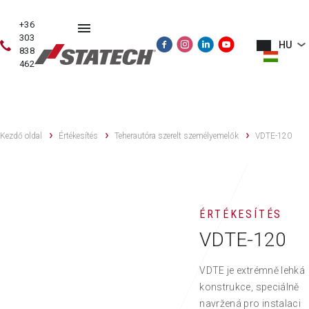
+36
303
HU
838
462
HASZNÁLT
ÉRTÉKESÍTÉS
SZERVIZ
PÓTALKATRÉSZE
GÉPEK
Kezdő oldal
Értékesítés
Teherautóra szerelt személyemelők
VDTE-120
ÉRTÉKESÍTÉS
VDTE-120
VDTE je extrémně lehká
konstrukce, speciálně
navržená pro instalaci