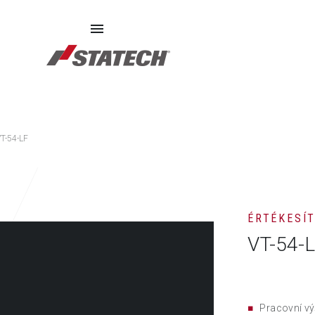
SZERVIZ
PÓTALKATRÉSZEK
RÓLUNK
T-54-LF
ÉRTÉKESÍ
VT-54-
Pracovní vý