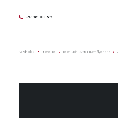
+36 303 838 462
ÉRTÉKESÍTÉS
HASZNÁLT GÉPEK
Kezdő oldal
Értékesítés
Teherautóra szerelt személyemelők
V