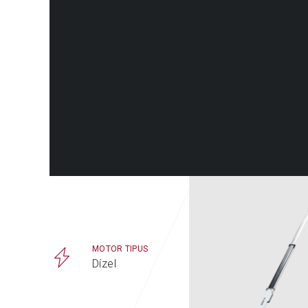
MOTOR TIPUS
MUNKAVÉGZ
MAGASSÁG 
Dízel
19,1 m