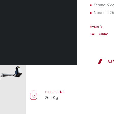
Stranový d
Nosnost 26
GYÁRTÓ:
KATEGÓRIA:
AJ
ÉSI
TEHERBÍRÁS
MAX.
265 Kg