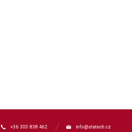
+36 303 838 462
info@statech.cz