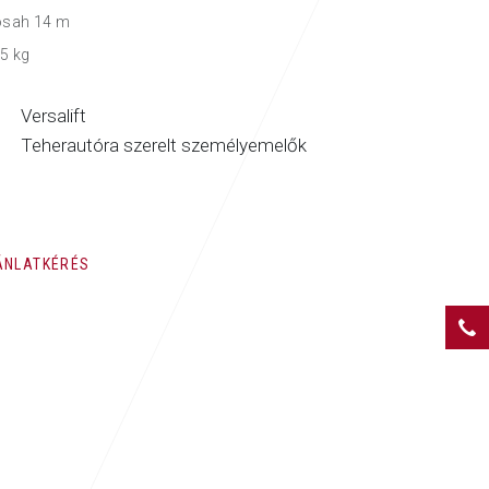
osah 14 m
5 kg
Versalift
Teherautóra szerelt személyemelők
ÁNLATKÉRÉS