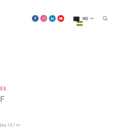
HU
ÚJDONSÁGOK
KAPCSOLAT
TÉS
LF
ška 19,1 m