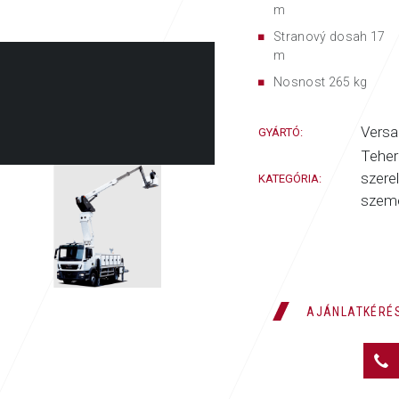
m
Stranový dosah 17
m
Nosnost 265 kg
Versal
GYÁRTÓ:
Teher
szerel
KATEGÓRIA:
szem
AJÁNLATKÉRÉ