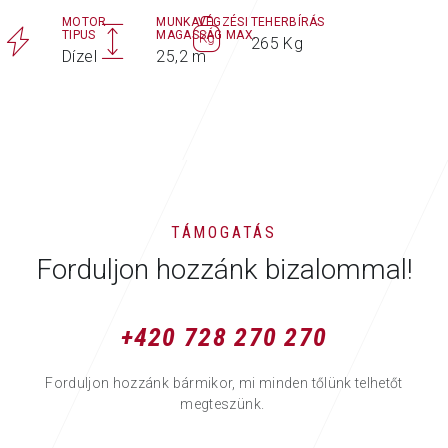
MOTOR
MUNKAVÉGZÉSI
TEHERBÍRÁS
TIPUS
MAGASSÁG MAX.
265 Kg
Dízel
25,2 m
TÁMOGATÁS
Forduljon hozzánk bizalommal!
+420 728 270 270
Forduljon hozzánk bármikor, mi minden tőlünk telhetőt
megteszünk.