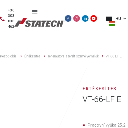
+36
303
HU
838
462
HASZNÁLT
ÉRTÉKESÍTÉS
SZERVIZ
PÓTALKATRÉSZE
GÉPEK
Kezdő oldal
Értékesítés
Teherautóra szerelt személyemelők
VT-66-LF E
ÉRTÉKESÍTÉS
VT-66-LF E
Pracovní výška 25,2