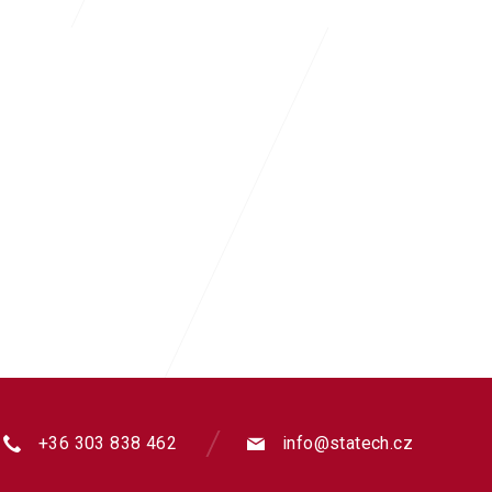
+36 303 838 462
info@statech.cz