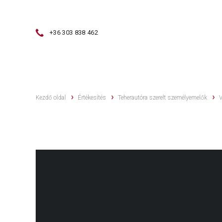
+36 303 838 462
ÉRTÉKESÍTÉS
HASZNÁLT GÉPEK
Kezdő oldal
Értékesítés
Teherautóra szerelt személyemelők