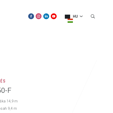
HU
ÚJDONSÁGOK
KAPCSOLAT
TÉS
0-F
ška 14,9 m
osah 9,4 m