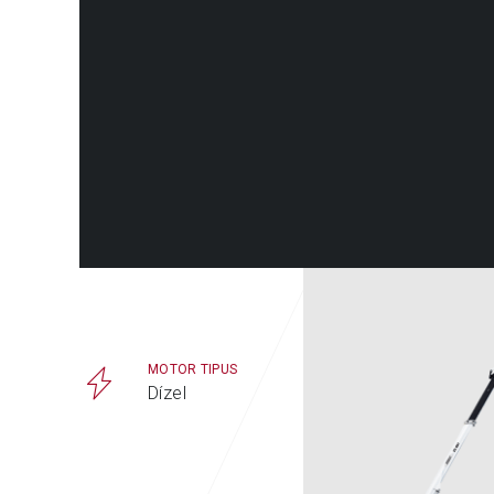
MOTOR TIPUS
MUNKAVÉGZ
MAGASSÁG 
Dízel
14,9 m