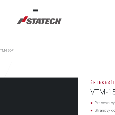
SZERVIZ
PÓTALKATRÉSZEK
RÓLUNK
VTM-150-F
ÉRTÉKESÍ
VTM-15
Pracovní vý
Stranový d