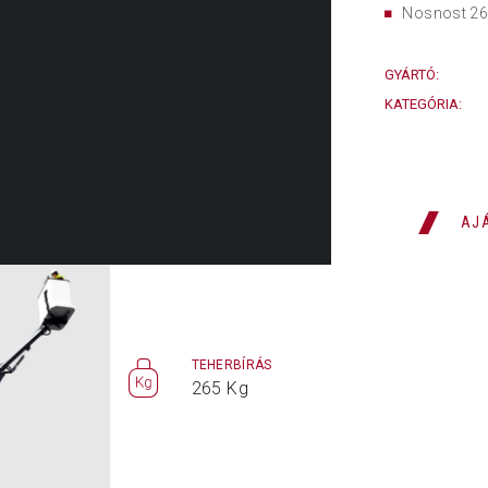
Nosnost 26
GYÁRTÓ:
KATEGÓRIA:
AJ
ÉSI
TEHERBÍRÁS
MAX.
265 Kg