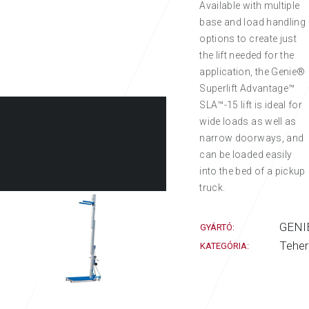
Available with multiple
base and load handling
options to create just
the lift needed for the
application, the Genie®
Superlift Advantage™
SLA™-15 lift is ideal for
wide loads as well as
narrow doorways, and
can be loaded easily
into the bed of a pickup
truck.
GENI
GYÁRTÓ:
Tehe
KATEGÓRIA: