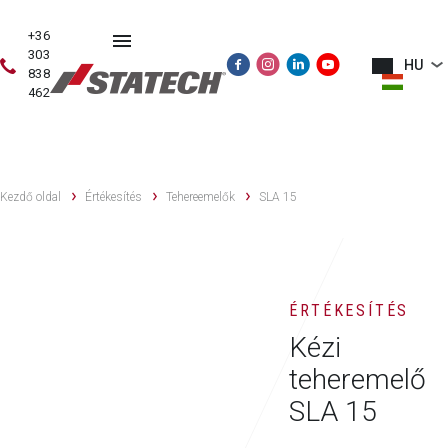
+36
303
HU
838
462
HASZNÁLT
ÉRTÉKESÍTÉS
SZERVIZ
PÓTALKATRÉSZE
GÉPEK
Kezdő oldal
Értékesítés
Tehereemelők
SLA 15
ÉRTÉKESÍTÉS
Kézi
teheremelő
SLA 15