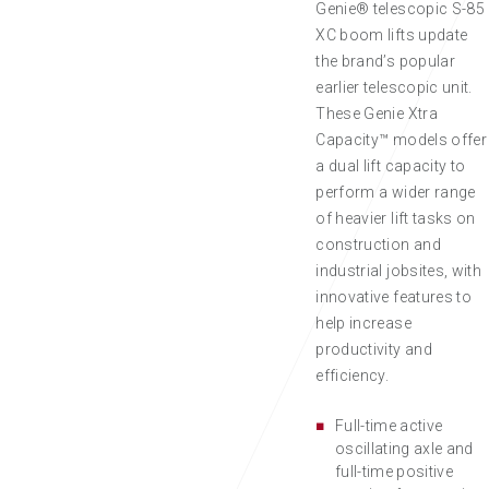
Genie® telescopic S-85
XC boom lifts update
the brand’s popular
earlier telescopic unit.
These Genie Xtra
Capacity™ models offer
a dual lift capacity to
perform a wider range
of heavier lift tasks on
construction and
industrial jobsites, with
innovative features to
help increase
productivity and
efficiency.
Full-time active
oscillating axle and
full-time positive