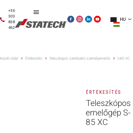
+36
303
HU
838
462
HASZNÁLT
ÉRTÉKESÍTÉS
SZERVIZ
PÓTALKATRÉSZE
GÉPEK
Kezdő oldal
Értékesítés
Teleszkópos szerkezetű személyemelők
S-85 XC
ÉRTÉKESÍTÉS
Teleszkópos
emelőgép S-
85 XC