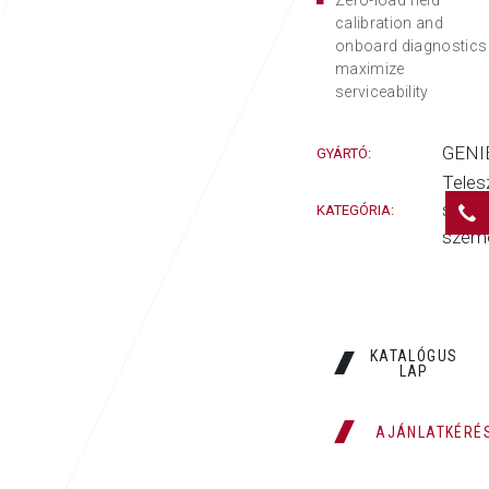
calibration and
onboard diagnostics
maximize
serviceability
GENI
GYÁRTÓ:
Teles
szerk
KATEGÓRIA:
szem
KATALÓGUS
LAP
AJÁNLATKÉRÉ