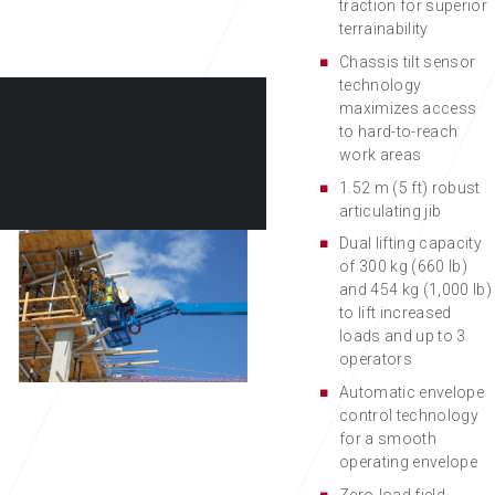
traction for superior
terrainability
Chassis tilt sensor
technology
maximizes access
to hard-to-reach
work areas
1.52 m (5 ft) robust
articulating jib
Dual lifting capacity
of 300 kg (660 lb)
and 454 kg (1,000 lb)
to lift increased
loads and up to 3
operators
Automatic envelope
control technology
for a smooth
operating envelope
Zero-load field