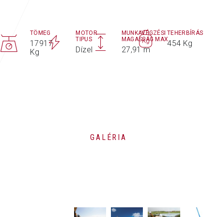
TÖMEG
MOTOR
MUNKAVÉGZÉSI
TEHERBÍRÁS
TIPUS
MAGASSÁG MAX.
17917
454 Kg
Dízel
27,91 m
Kg
GALÉRIA