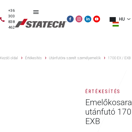
+36
303
HU
838
462
HASZNÁLT
ÉRTÉKESÍTÉS
SZERVIZ
PÓTALKATRÉSZE
GÉPEK
Kezdő oldal
Értékesítés
Utánfutóra szerelt személyemelők
1700 EX / EXB
ÉRTÉKESÍTÉS
Emelőkosara
utánfutó 17
EXB