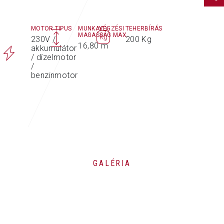
MOTOR TIPUS
MUNKAVÉGZÉSI
TEHERBÍRÁS
MAGASSÁG MAX.
230V /
200 Kg
16,80 m
akkumulátor
/ dízelmotor
/
benzinmotor
GALÉRIA