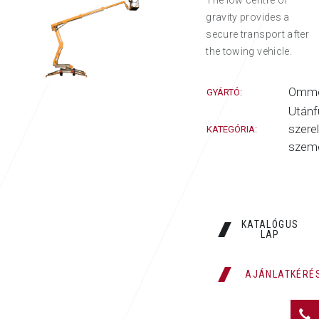
The low centre of
gravity provides a
secure transport after
the towing vehicle.
Ommel
GYÁRTÓ:
Utánf
szerel
KATEGÓRIA:
szem
KATALÓGUS
LAP
AJÁNLATKÉRÉ