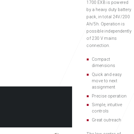
1700 EXB is powered
by a heavy duty battery
pack, in total 24V/200
Ah/5h. Operation is
possible independently
of 230 V mains
connection.
Compact
dimensions
Quick and easy
move to next
assignment
Precise operation
Simple, intuitive
controls
Great outreach