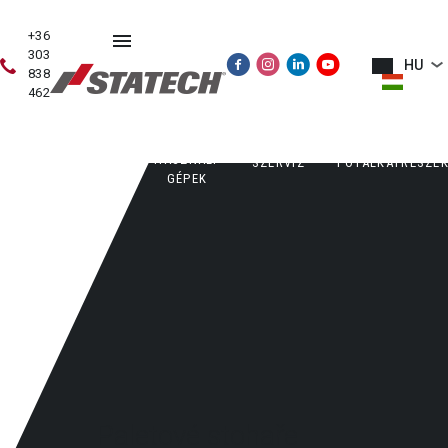
+36
303
HU
838
462
HASZNÁLT
ÉRTÉKESÍTÉS
SZERVIZ
PÓTALKATRÉSZE
GÉPEK
Paletové stohaře