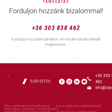
TÁMOGATÁS
Forduljon hozzánk bizalommal!
+36 303 838 462
Forduljon hozzánk bármikor, mi minden tőlünk telhetőt
megteszünk.
+36 303
ELŐFIZETÉS
462
info@sta
Ollós szerkezetű munkaállványok
Karos szerkezetű személyemelők
Teleszkópos szerkezetű személyemelők