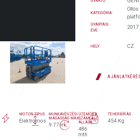
GENI
GYÁRTÓ:
Ollós
KATEGÓRIA:
platf
GYÁRTÁSI
2017
ÉVE:
CZ
HELY:
AJÁNLATKÉRÉ
MOTOR TIPUS
MUNKAVÉGZÉSI
ÜZEMÓRA
TEHERBÍRÁS
MAGASSÁG MAX.
SZÁMLÁLÓ
Elektromos
454 Kg
ÁLLÁSA
9.77 m
486
mth