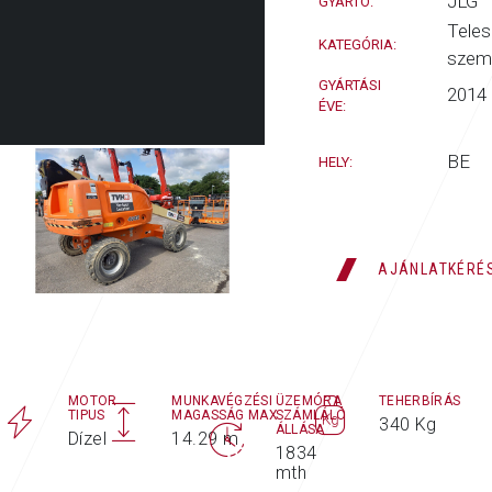
JLG
GYÁRTÓ:
Tele
KATEGÓRIA:
szem
GYÁRTÁSI
2014
ÉVE:
BE
HELY:
AJÁNLATKÉRÉ
MOTOR
MUNKAVÉGZÉSI
ÜZEMÓRA
TEHERBÍRÁS
TIPUS
MAGASSÁG MAX.
SZÁMLÁLÓ
340 Kg
ÁLLÁSA
Dízel
14.29 m
1834
mth