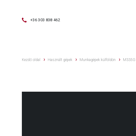
+36 303 838 462
ÉRTÉKESÍTÉS
HASZNÁLT GÉPEK
Kezdő oldal
Használt gépek
Munkagépek külföldön
M335G