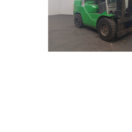
MINŐSÉGÉNEK ÉRTÉKELÉSE
Tudj meg többe
MŰSZAKI ÉRTÉKELÉS
ESZTÉTIKAI ÁLLAPOT