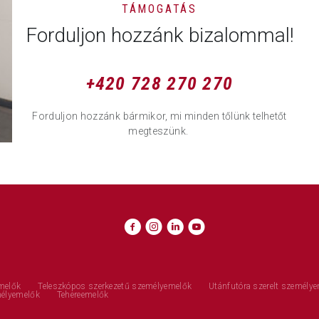
TÁMOGATÁS
Forduljon hozzánk bizalommal!
+420 728 270 270
Forduljon hozzánk bármikor, mi minden tőlünk telhetőt
megteszünk.
melők
Teleszkópos szerkezetű személyemelők
Utánfutóra szerelt személy
mélyemelők
Tehereemelők