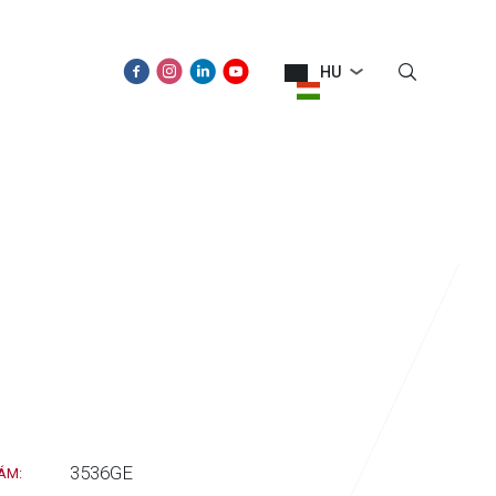
HU
ÚJDONSÁGOK
KAPCSOLAT
3536GE
ÁM: