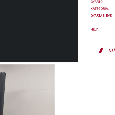
GYÁRTÓ:
KATEGÓRIA:
GYÁRTÁSI ÉVE:
HELY:
AJ
SZÁMLÁLÓ
TEHERBÍRÁS
3500 Kg
h