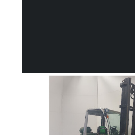
MOTOR TIPUS
ÜZEMÓRA 
ÁLLÁSA
Gáz üzemű (LPG)
9469 mt