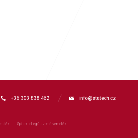
+36 303 838 462
info@statech.cz
emelők
Spider jellegű személyemelők