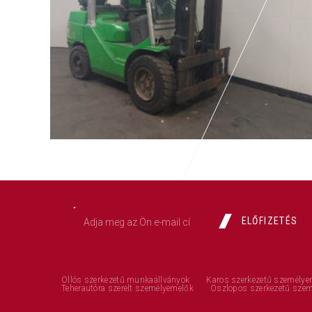
ELŐFIZETÉS
Ollós szerkezetű munkaállványok
Karos szerkezetű személye
Teherautóra szerelt személyemelők
Oszlopos szerkezetű sze