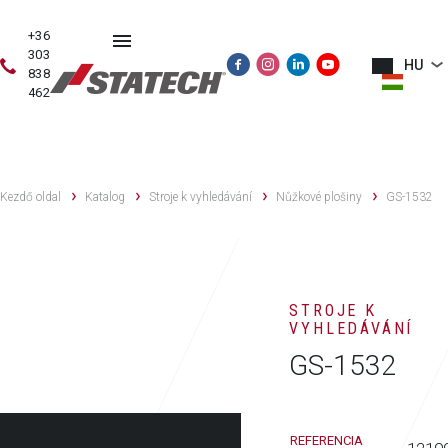
+36
303
HU
838
462
HASZNÁLT
ÉRTÉKESÍTÉS
SZERVIZ
PÓTALKATRÉSZE
GÉPEK
Kezdő oldal
Katalog
Stroje k vyhledávání
Nůžkové plošiny
GS-1532
STROJE K
VYHLEDÁVÁNÍ
GS-1532
REFERENCIA