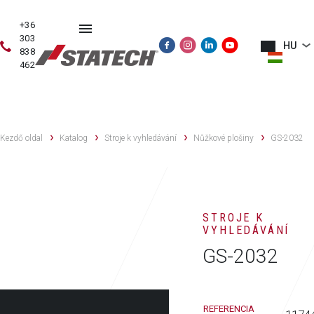
+36
303
HU
838
462
HASZNÁLT
ÉRTÉKESÍTÉS
SZERVIZ
PÓTALKATRÉSZE
GÉPEK
Kezdő oldal
Katalog
Stroje k vyhledávání
Nůžkové plošiny
GS-2032
STROJE K
VYHLEDÁVÁNÍ
GS-2032
REFERENCIA