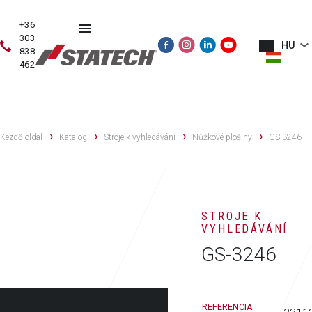
+36
303
HU
838
462
HASZNÁLT
ÉRTÉKESÍTÉS
SZERVIZ
PÓTALKATRÉSZE
GÉPEK
Kezdő oldal
Katalog
Stroje k vyhledávání
Nůžkové plošiny
GS-3246
STROJE K
VYHLEDÁVÁNÍ
GS-3246
REFERENCIA