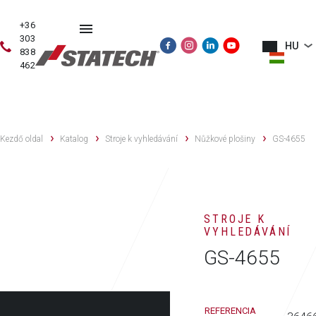
+36
303
HU
838
462
HASZNÁLT
ÉRTÉKESÍTÉS
SZERVIZ
PÓTALKATRÉSZE
GÉPEK
Kezdő oldal
Katalog
Stroje k vyhledávání
Nůžkové plošiny
GS-4655
STROJE K
VYHLEDÁVÁNÍ
GS-4655
REFERENCIA