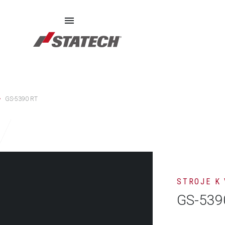
SZERVIZ
PÓTALKATRÉSZEK
RÓLUNK
GS-5390 RT
STROJE K
GS-539