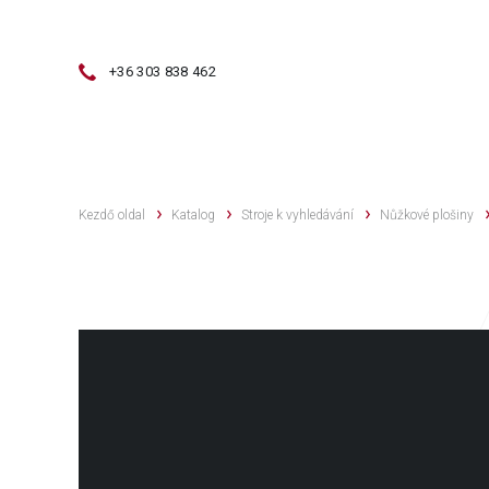
+36 303 838 462
ÉRTÉKESÍTÉS
HASZNÁLT GÉPEK
Kezdő oldal
Katalog
Stroje k vyhledávání
Nůžkové plošiny