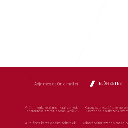
ELŐFIZETÉS
Ollós szerkezetű munkaállványok
Karos szerkezetű személye
Teherautóra szerelt személyemelők
Oszlopos szerkezetű sze
Általános kereskedelmi feltételek
Adatvédelmi szabályzat és c