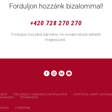
Forduljon hozzánk bizalommal!
+420 728 270 270
Forduljon hozzánk bármikor, mi minden tőlünk telhetőt
megteszünk.
melők
Teleszkópos szerkezetű személyemelők
Utánfutóra szerelt személy
mélyemelők
Tehereemelők
ookie-k
Oldaltérkép