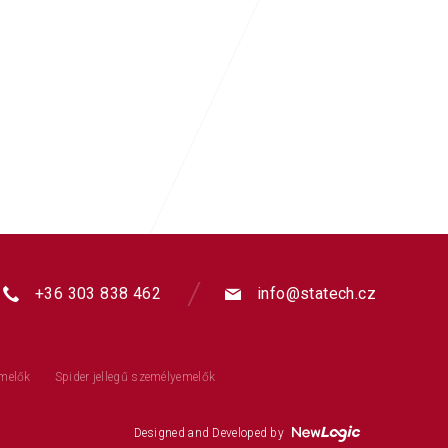
+36 303 838 462
info@statech.cz
emelők
Spider jellegű személyemelők
Designed and Developed by