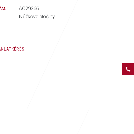
AC29266
ÁM:
Nůžkové plošiny
ÁNLATKÉRÉS