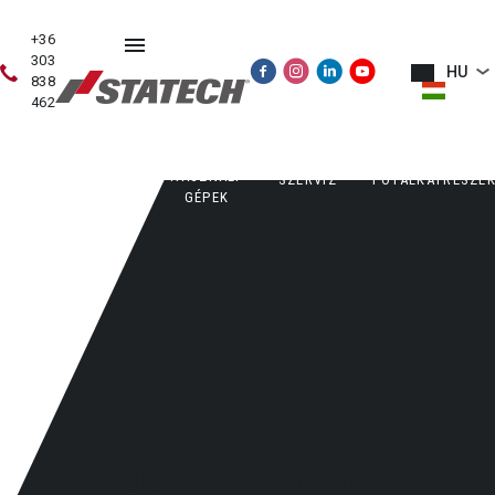
+36
303
HU
838
462
HASZNÁLT
ÉRTÉKESÍTÉS
SZERVIZ
PÓTALKATRÉSZE
GÉPEK
Teleskopické plošiny