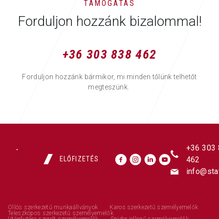
TÁMOGATÁS
Forduljon hozzánk bizalommal!
+36 303 838 462
Forduljon hozzánk bármikor, mi minden tőlünk telhetőt
megteszünk.
+36 303
ELŐFIZETÉS
462
info@sta
Ollós szerkezetű munkaállványok
Karos szerkezetű személyemelők
Teleszkópos szerkezetű személyemelők