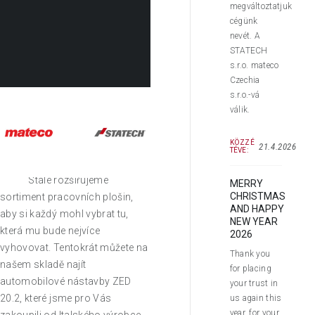
megváltoztatjuk
cégünk
nevét. A
STATECH
s.r.o. mateco
Czechia
s.r.o.-vá
válik.
KÖZZÉ
21.4.2026
TÉVE:
Vážení zákazníci,
Stále rozšiřujeme
MERRY
CHRISTMAS
sortiment pracovních plošin,
AND HAPPY
aby si každý mohl vybrat tu,
NEW YEAR
která mu bude nejvíce
2026
vyhovovat. Tentokrát můžete na
Thank you
našem skladě najít
for placing
automobilové nástavby ZED
your trust in
20.2, které jsme pro Vás
us again this
year, for your