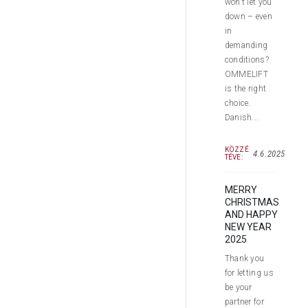
won’t let you
down – even
in
demanding
conditions?
OMMELIFT
is the right
choice.
Danish...
KÖZZÉ
4.6.2025
TÉVE:
MERRY
CHRISTMAS
AND HAPPY
NEW YEAR
2025
Thank you
for letting us
be your
partner for