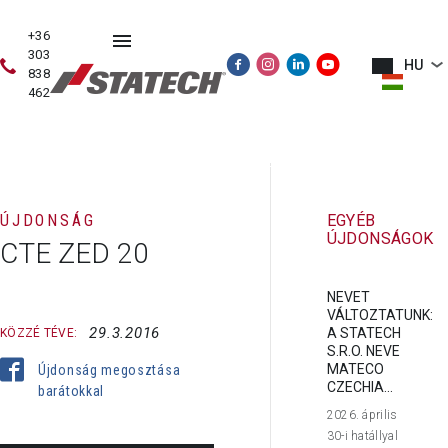
+36
303
HU
838
462
HASZNÁLT
ÉRTÉKESÍTÉS
SZERVIZ
PÓTALKATRÉSZE
GÉPEK
ÚJDONSÁG
EGYÉB
ÚJDONSÁGOK
CTE ZED 20
NEVET
VÁLTOZTATUNK:
29.3.2016
A STATECH
KÖZZÉ TÉVE:
S.R.O. NEVE
MATECO
Újdonság megosztása
CZECHIA...
barátokkal
2026. április
30-i hatállyal