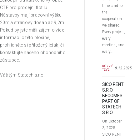
zakoupili od Italského výrobce
time, and for
CTE pro prodejní flotilu.
the
Nástavby mají pracovní výšku
cooperation
20m a stranový dosah až 9,2m.
we shared.
Pokud by jste měli zájem o více
Every project,
informací o této plošině,
every
prohlídněte si přiložený leták, či
meeting, and
every...
kontaktujte našeho obchodního
zástupce.
KÖZZÉ
9.12.2025
TÉVE:
Váš tým Statech s.r.o.
SICO RENT
S.R.O.
BECOMES
PART OF
STATECH
S.R.O.
On October
3, 2025,
SICO RENT