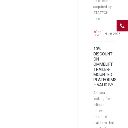
s.r.o. was
acquired by
STATECH
s.r.o..
KÖZZÉ
9.10.2025
TÉVE:
10%
DISCOUNT
ON
OMMELIFT
TRAILER-
MOUNTED
PLATFORMS
– VALID BY...
Are you
looking for a
reliable
trailer-
mounted
platform that