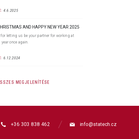
4.6.2025
:
HRISTMAS AND HAPPY NEW YEAR 2025
for letting us be your partner for working at
s year once again.
6.12.2024
:
SSZES MEGJELENÍTÉSE
+36 303 838 462
info@statech.cz