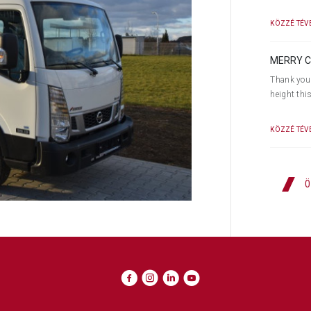
KÖZZÉ TÉVE
MERRY C
Thank you 
height thi
KÖZZÉ TÉVE
Ö