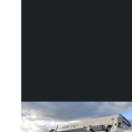
This week we are giving customers a unique truck-mount
chassis weight category of 3.5t).