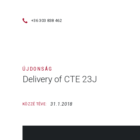
+36 303 838 462
ÉRTÉKESÍTÉS
HASZNÁLT GÉPEK
ÚJDONSÁG
Delivery of CTE 23J
31.1.2018
KÖZZÉ TÉVE: