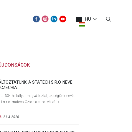
HU
ÚJDONSÁGOK
KAPCSOLAT
 ÚJDONSÁGOK
ÁLTOZTATUNK: A STATECH S.R.O. NEVE
CZECHIA...
lis 30-i hatállyal megváltoztatjuk cégünk nevét.
s.r.o. mateco Czechia s.r.o.-vá válik.
21.4.2026
: