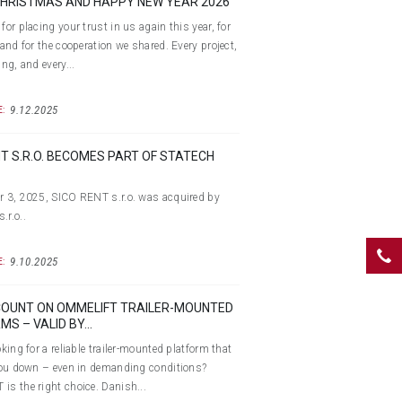
HRISTMAS AND HAPPY NEW YEAR 2026
for placing your trust in us again this year, for
 and for the cooperation we shared. Every project,
ing, and every...
9.12.2025
:
NT S.R.O. BECOMES PART OF STATECH
 3, 2025, SICO RENT s.r.o. was acquired by
r.o..
9.10.2025
:
COUNT ON OMMELIFT TRAILER-MOUNTED
S – VALID BY...
king for a reliable trailer-mounted platform that
you down – even in demanding conditions?
s the right choice. Danish...