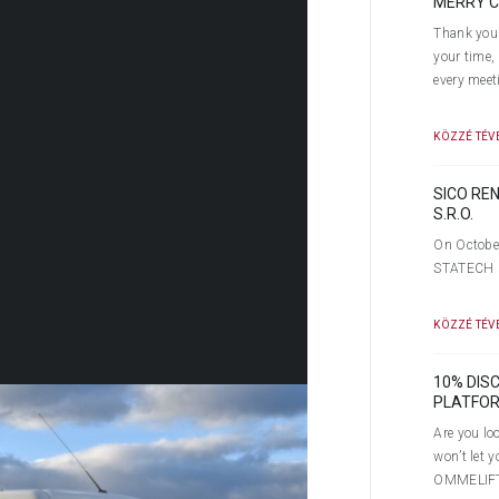
MERRY C
Thank you 
your time,
every meet
KÖZZÉ TÉVE
SICO RE
S.R.O.
On October
STATECH s.
KÖZZÉ TÉVE
10% DIS
PLATFORM
Are you loo
ed with a working height of 23m (on a
won’t let 
OMMELIFT i