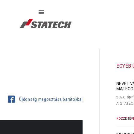
SZERVIZ
PÓTALKATRÉSZEK
RÓLUNK
EGYÉB
NEVET V
MATECO 
2026. ápri
Újdonság megosztása barátokkal
A STATECH 
KÖZZÉ TÉVE