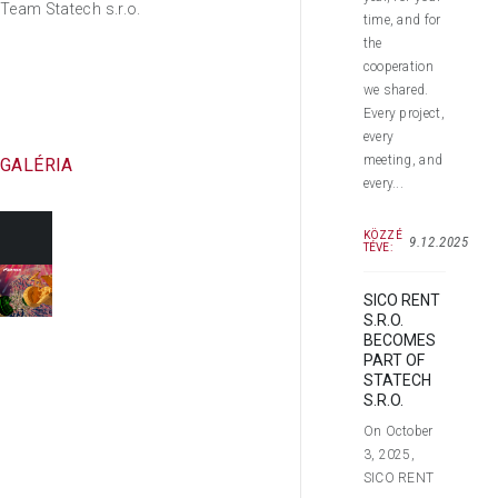
Team Statech s.r.o.
time, and for
the
cooperation
we shared.
Every project,
every
meeting, and
GALÉRIA
every...
KÖZZÉ
9.12.2025
TÉVE:
SICO RENT
S.R.O.
BECOMES
PART OF
STATECH
S.R.O.
On October
3, 2025,
SICO RENT