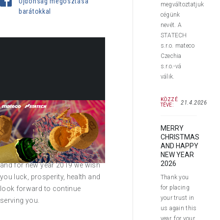
Újdonság megosztása
megváltoztatjuk
barátokkal
cégünk
nevét. A
STATECH
s.r.o. mateco
Czechia
s.r.o.-vá
válik.
KÖZZÉ
21.4.2026
TÉVE:
MERRY
Dear customers and business
CHRISTMAS
partners,
AND HAPPY
thank you for your cooperation
NEW YEAR
2026
and for new year 2019 we wish
you luck, prosperity, health and
Thank you
for placing
look forward to continue
your trust in
serving you.
us again this
year, for your