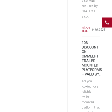
s.r.o. was
acquired by
STATECH
s.r.o..
KÖZZÉ
9.10.2025
TÉVE:
10%
DISCOUNT
ON
OMMELIFT
TRAILER-
MOUNTED
PLATFORMS
– VALID BY...
Are you
looking for a
reliable
trailer-
mounted
platform that