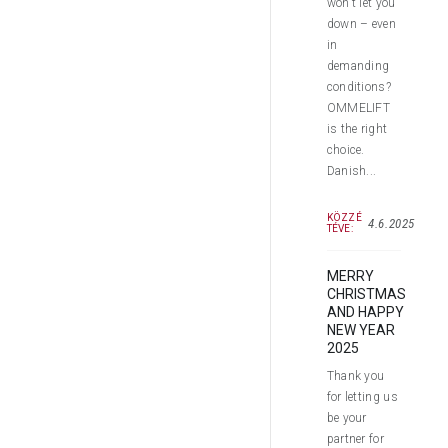
won’t let you
down – even
in
demanding
conditions?
OMMELIFT
is the right
choice.
Danish...
KÖZZÉ
4.6.2025
TÉVE:
MERRY
CHRISTMAS
AND HAPPY
NEW YEAR
2025
Thank you
for letting us
be your
partner for