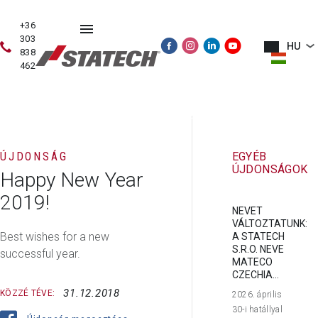
+36
303
HU
838
462
HASZNÁLT
ÉRTÉKESÍTÉS
SZERVIZ
PÓTALKATRÉSZE
GÉPEK
ÚJDONSÁG
EGYÉB
ÚJDONSÁGOK
Happy New Year
2019!
NEVET
VÁLTOZTATUNK:
Best wishes for a new
A STATECH
S.R.O. NEVE
successful year.
MATECO
CZECHIA...
31.12.2018
KÖZZÉ TÉVE:
2026. április
30-i hatállyal