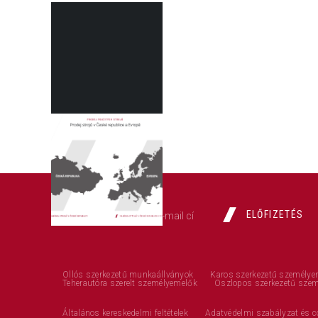
ELŐFIZETÉS
Ollós szerkezetű munkaállványok
Karos szerkezetű személye
Teherautóra szerelt személyemelők
Oszlopos szerkezetű sze
Általános kereskedelmi feltételek
Adatvédelmi szabályzat és c