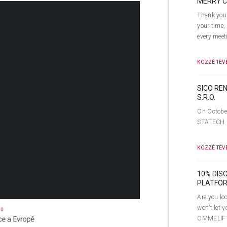
MERRY C
Thank you 
your time,
every meet
KÖZZÉ TÉVE
SICO RE
S.R.O.
On October
STATECH s.
KÖZZÉ TÉVE
10% DIS
PLATFORM
Are you loo
won’t let 
OMMELIFT i