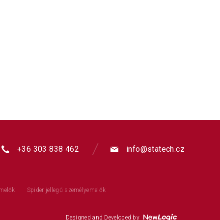
+36 303 838 462
info@statech.cz
emelők
Spider jellegű személyemelők
Designed and Developed by