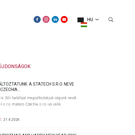
HU
ÚJDONSÁGOK
KAPCSOLAT
 ÚJDONSÁGOK
ÁLTOZTATUNK: A STATECH S.R.O. NEVE
CZECHIA...
lis 30-i hatállyal megváltoztatjuk cégünk nevét.
s.r.o. mateco Czechia s.r.o.-vá válik.
21.4.2026
: