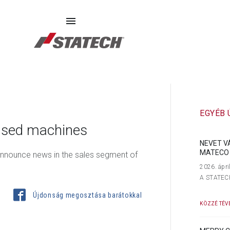
SZERVIZ
PÓTALKATRÉSZEK
RÓLUNK
EGYÉB
 used machines
NEVET V
MATECO 
 announce news in the sales segment of
2026. ápri
A STATECH 
Újdonság megosztása barátokkal
KÖZZÉ TÉVE