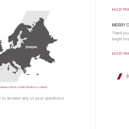
KÖZZÉ TÉVE
 used machines.
MERRY C
 machines with location in the Czech
Thank you 
height thi
 group international portal so called
KÖZZÉ TÉVE
the opportunity to offer you more
Ö
 filtering according to the country,
py to answer any of your questions.