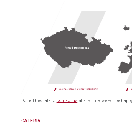
Dear customers, business partners,
We would like to announce news in the sales segment of
Newly on our website we have an available range of
used
Republic and also all over Europe!
We have successfully completed integration into our joint
"UQP" (Used Equipment Portal)
and we are happy to have 
machines for your needs.
Come to see and find the wanted machine simply thanks to
brand, year of manufacture, etc.
Do not hesitate to
contact us
at any time, we will be hap
GALÉRIA