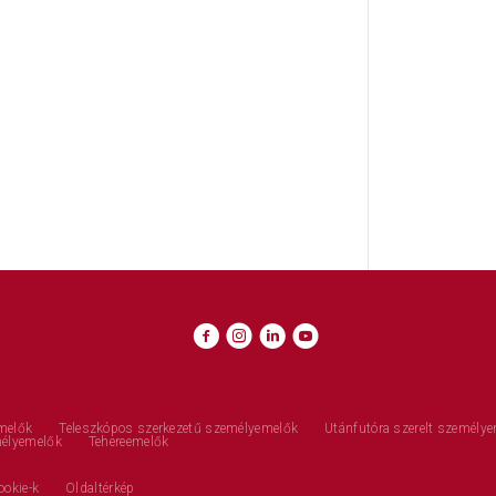
melők
Teleszkópos szerkezetű személyemelők
Utánfutóra szerelt személy
mélyemelők
Tehereemelők
ookie-k
Oldaltérkép