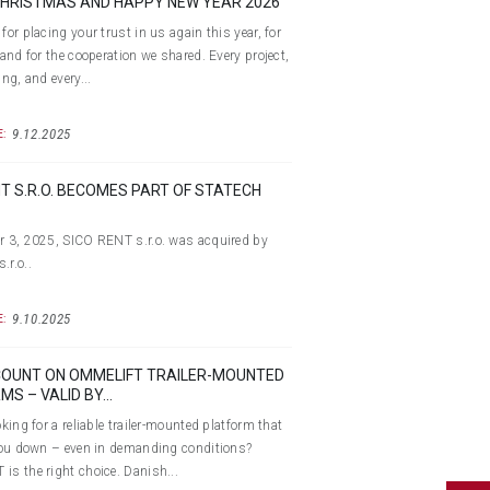
HRISTMAS AND HAPPY NEW YEAR 2026
for placing your trust in us again this year, for
 and for the cooperation we shared. Every project,
ing, and every...
9.12.2025
:
NT S.R.O. BECOMES PART OF STATECH
 3, 2025, SICO RENT s.r.o. was acquired by
r.o..
9.10.2025
:
COUNT ON OMMELIFT TRAILER-MOUNTED
S – VALID BY...
king for a reliable trailer-mounted platform that
you down – even in demanding conditions?
s the right choice. Danish...