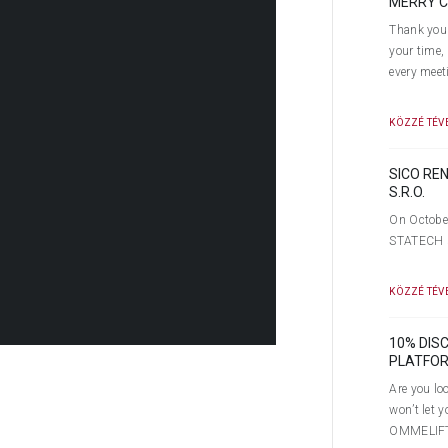
MERRY C
Thank you 
your time,
every meet
KÖZZÉ TÉVE
SICO RE
S.R.O.
On October
STATECH s.
KÖZZÉ TÉVE
10% DIS
PLATFORM
Are you loo
won’t let 
ku v Hradci Králové
a od 18. 11. 2022
OMMELIFT i