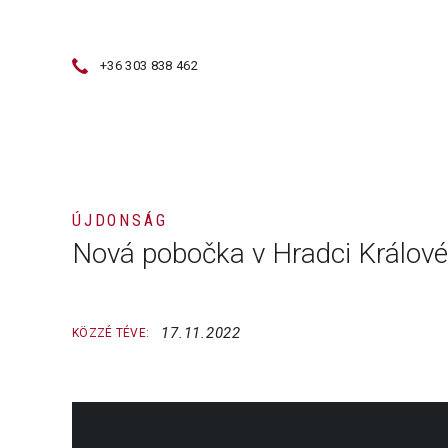
+36 303 838 462
ÉRTÉKESÍTÉS
HASZNÁLT GÉPEK
ÚJDONSÁG
Nová pobočka v Hradci Králové
17.11.2022
KÖZZÉ TÉVE: