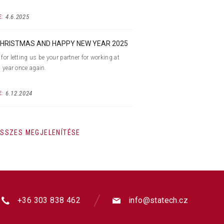
4.6.2025
:
HRISTMAS AND HAPPY NEW YEAR 2025
for letting us be your partner for working at
s year once again.
6.12.2024
:
SSZES MEGJELENÍTÉSE
+36 303 838 462
info@statech.cz