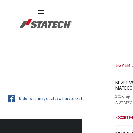
SZERVIZ
PÓTALKATRÉSZEK
RÓLUNK
EGYÉB
NEVET V
MATECO 
2026. ápri
Újdonság megosztása barátokkal
A STATECH 
KÖZZÉ TÉVE