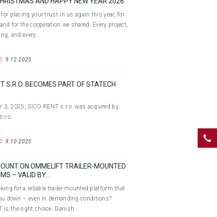
HRISTMAS AND HAPPY NEW YEAR 2026
for placing your trust in us again this year, for
 and for the cooperation we shared. Every project,
ing, and every...
9.12.2025
:
NT S.R.O. BECOMES PART OF STATECH
 3, 2025, SICO RENT s.r.o. was acquired by
r.o..
9.10.2025
:
COUNT ON OMMELIFT TRAILER-MOUNTED
S – VALID BY...
king for a reliable trailer-mounted platform that
you down – even in demanding conditions?
s the right choice. Danish...