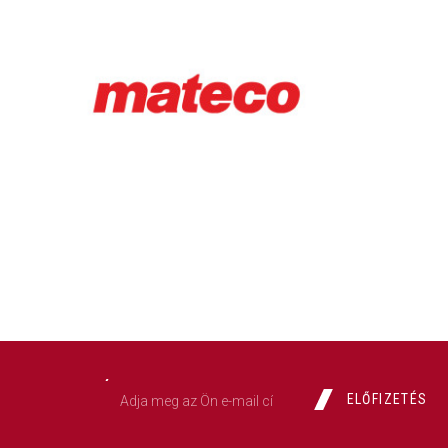
nás najdete na adrese –
Cukrovarská 167, 500 03 Smiřic
Děkujeme za pochopení a budeme se na Vás těšit.
Váš tým STATECH, s.r.o.
ELŐFIZETÉS