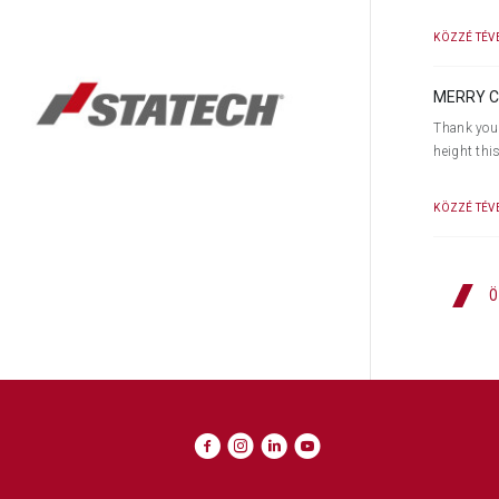
e
.
KÖZZÉ TÉVE
MERRY C
Thank you 
height thi
KÖZZÉ TÉVE
Ö