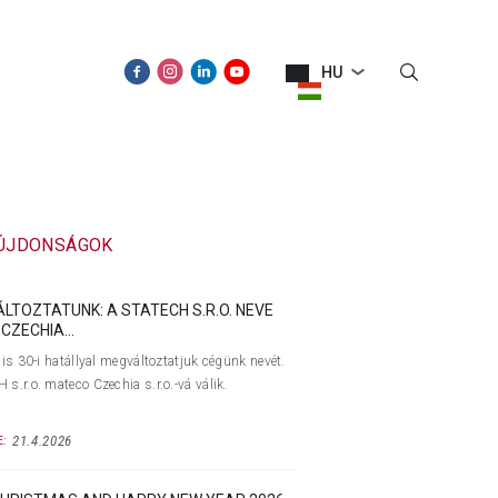
HU
ÚJDONSÁGOK
KAPCSOLAT
 ÚJDONSÁGOK
ÁLTOZTATUNK: A STATECH S.R.O. NEVE
CZECHIA...
lis 30-i hatállyal megváltoztatjuk cégünk nevét.
s.r.o. mateco Czechia s.r.o.-vá válik.
21.4.2026
: