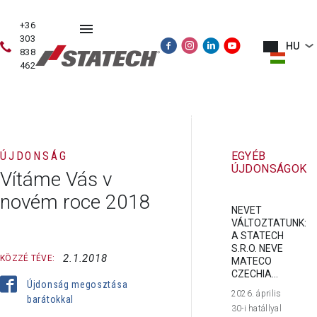
+36
303
HU
838
462
HASZNÁLT
ÉRTÉKESÍTÉS
SZERVIZ
PÓTALKATRÉSZE
GÉPEK
ÚJDONSÁG
EGYÉB
ÚJDONSÁGOK
Vítáme Vás v
novém roce 2018
NEVET
VÁLTOZTATUNK:
A STATECH
S.R.O. NEVE
2.1.2018
KÖZZÉ TÉVE:
MATECO
CZECHIA...
Újdonság megosztása
2026. április
barátokkal
30-i hatállyal