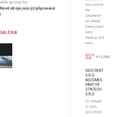
další spolupráci.
time, and for
Nové stroje jsou již připravené
the
!
cooperation
we shared.
Every project,
GALÉRIA
every
meeting, and
every...
KÖZZÉ
9.12.2025
TÉVE:
SICO RENT
S.R.O.
BECOMES
PART OF
STATECH
S.R.O.
On October
3, 2025,
SICO RENT