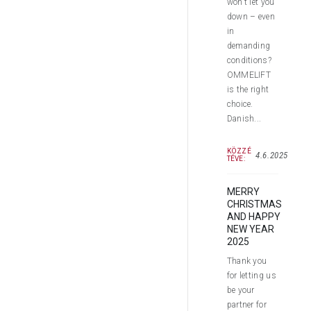
won’t let you
down – even
in
demanding
conditions?
OMMELIFT
is the right
choice.
Danish...
KÖZZÉ
4.6.2025
TÉVE:
MERRY
CHRISTMAS
AND HAPPY
NEW YEAR
2025
Thank you
for letting us
be your
partner for