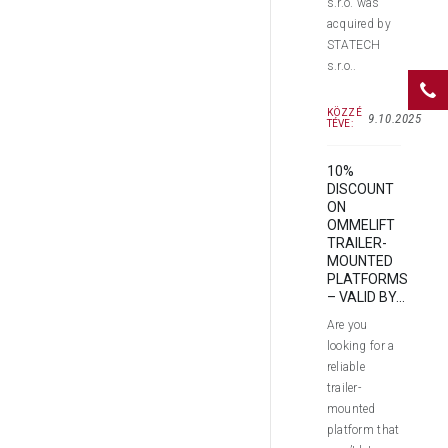
s.r.o. was
acquired by
STATECH
s.r.o..
KÖZZÉ
9.10.2025
TÉVE:
10%
DISCOUNT
ON
OMMELIFT
TRAILER-
MOUNTED
PLATFORMS
– VALID BY...
Are you
looking for a
reliable
trailer-
mounted
platform that