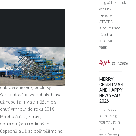
megváltoztatjuk
cégünk
nevét. A
STATECH
s.r.o. mateco
Czechia
s.r.o.-vá
válik.
KÖZZÉ
21.4.2026
TÉVE:
Přívítání v roce 2018 ...
MERRY
……a je to tady, dárky rozbaleny,
CHRISTMAS
cukroví snězené, bublinky
AND HAPPY
šampaňského vyprchaly, hlava
NEW YEAR
2026
už nebolí a my se můžeme s
chutí vrhnout do roku 2018.
Thank you
for placing
Mnoho štěstí, zdraví,
your trust in
soukromých i rodinných
us again this
úspěchů a už se opět těšíme na
year, for your