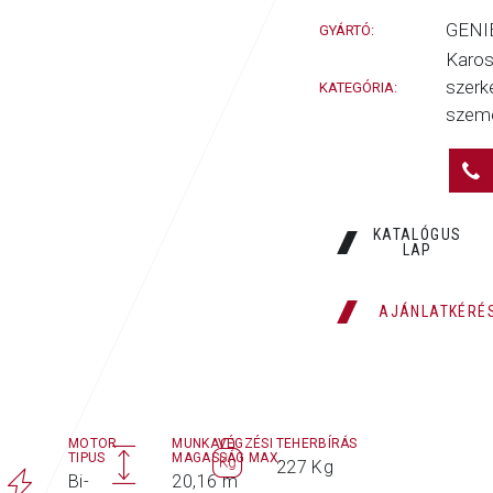
GENI
GYÁRTÓ:
Karo
szerk
KATEGÓRIA:
szem
KATALÓGUS
LAP
AJÁNLATKÉRÉ
MOTOR
MUNKAVÉGZÉSI
TEHERBÍRÁS
TIPUS
MAGASSÁG MAX.
227 Kg
Bi-
20,16 m