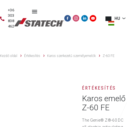
+36
303
HU
838
462
HASZNÁLT
ÉRTÉKESÍTÉS
SZERVIZ
PÓTALKATRÉSZE
GÉPEK
Kezdő oldal
Értékesítés
Karos szerkezetű személyemelők
Z-60 FE
ÉRTÉKESÍTÉS
Karos emelő
Z-60 FE
The Genie® Z®-60 DC