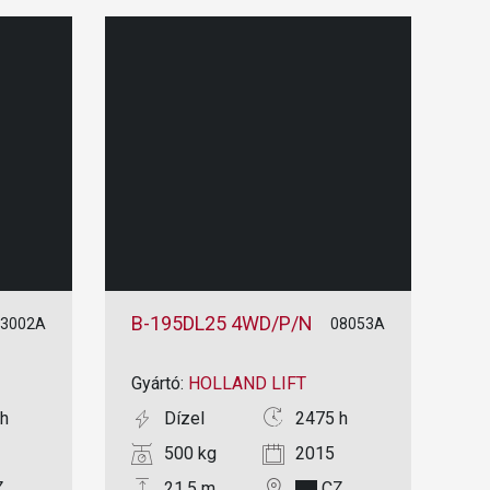
B-195DL25 4WD/P/N
13002A
08053A
Gyártó:
HOLLAND LIFT
h
Dízel
2475 h
500 kg
2015
Z
21.5 m
CZ