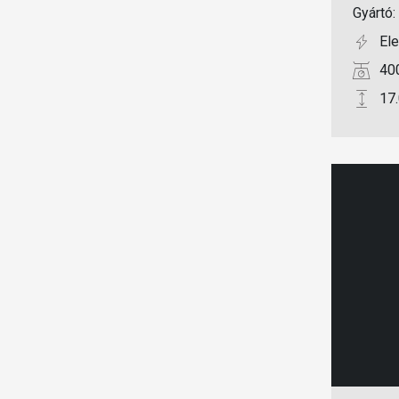
Gyártó:
El
40
17