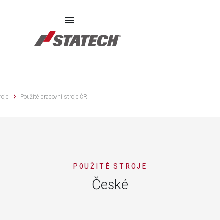
roje
Použité pracovní stroje ČR
POUŽITÉ STROJE
České