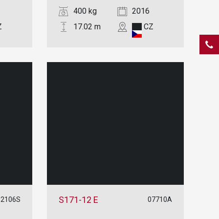
400 kg
2016
Z
17.02 m
CZ
S171-12 E
32106S
07710A