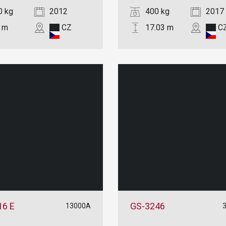
0 kg
2012
400 kg
2017
9 m
CZ
17.03 m
C
16 E
GS-3246
13000A