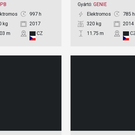
PB
Gyártó:
GENIE
ektromos
997 h
Elektromos
785 h
0 kg
2017
320 kg
2014
.03 m
CZ
11.75 m
C