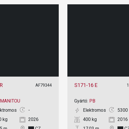
R
S171-16 E
AF79344
MANITOU
Gyártó:
PB
ektromos
-
Elektromos
5300 
0 kg
2026
400 kg
2016
85 m
CZ
17.03 m
C