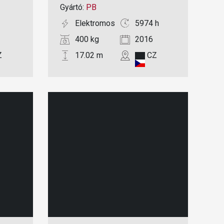
Gyártó:
PB
Elektromos
5974 h
400 kg
2016
Z
17.02 m
CZ