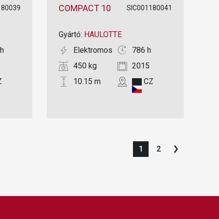
COMPACT 10
180039
SIC001180041
Gyártó:
HAULOTTE
h
Elektromos
786 h
450 kg
2015
Z
10.15 m
CZ
1
2