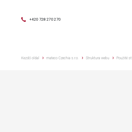
+420 728 270 270
Kezdő oldal
mateco Czechia s.r.o.
Struktura webu
Použité st