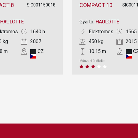
ACT 8
COMPACT 10
SIC001150018
SIC001
HAULOTTE
Gyártó:
HAULOTTE
ektromos
1640 h
Elektromos
1565 
0 kg
2007
450 kg
2015
18 m
CZ
10.15 m
C
Műszaki értékelés