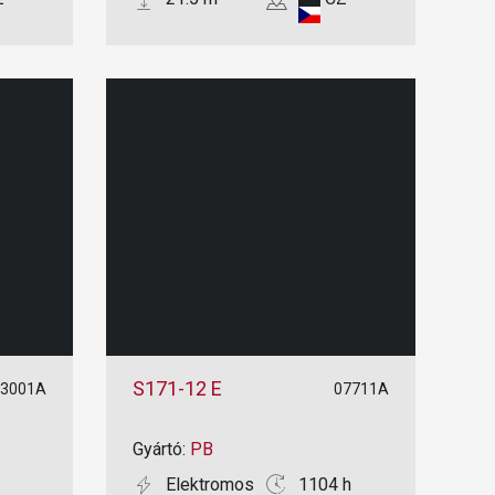
S171-12 E
13001A
07711A
Gyártó:
PB
Elektromos
1104 h