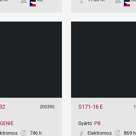
32
S171-16 E
20039S
GENIE
Gyártó:
PB
ektromos
746 h
Elektromos
869 h