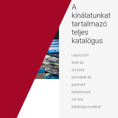
A
kínálatunkat
tartalmazó
teljes
katalógus
Lapozzon
bele az
összes
terméket és
partnert
tartalmazó
on-line
katalógusunkba!