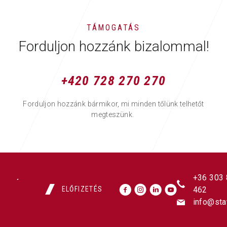
TÁMOGATÁS
Forduljon hozzánk bizalommal!
+420 728 270 270
Forduljon hozzánk bármikor, mi minden tőlünk telhetőt
megteszünk.
+36 303
ELŐFIZETÉS
462
info@sta