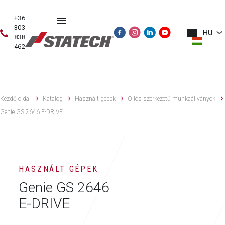
+36
303
HU
838
462
HASZNÁLT
ÉRTÉKESÍTÉS
SZERVIZ
PÓTALKATRÉSZE
GÉPEK
Kezdő oldal
Katalog
Használt gépek
Ollós szerkezetű munkaállványok
Genie GS 2646 E-DRIVE
HASZNÁLT GÉPEK
Genie GS 2646
E-DRIVE