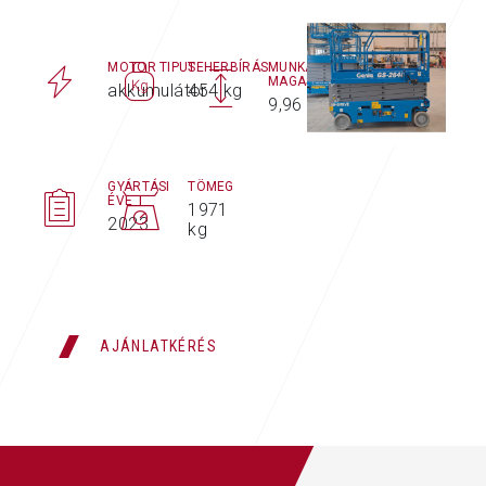
MOTOR TIPUS
TEHERBÍRÁS
MUNKAVÉGZÉSI
MAGASSÁG MAX.
akkumulátor
454 kg
9,96 m
GYÁRTÁSI
TÖMEG
ÉVE
1971
2023
kg
AJÁNLATKÉRÉS