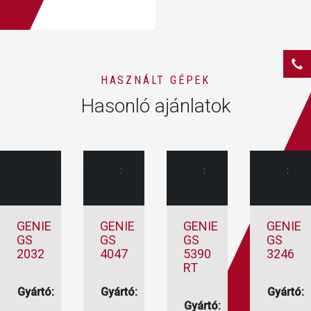
HASZNÁLT GÉPEK
Hasonló ajánlatok
:
:
:
GENIE
GENIE
GENIE
GENIE
GS
GS
GS
GS
2032
4047
5390
3246
RT
Gyártó:
Gyártó:
Genie
Genie
Gyártó:
Gyártó:
Genie
Ollós
Ollós