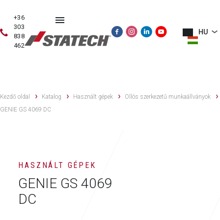
+36
303
HU
838
462
HASZNÁLT
ÉRTÉKESÍTÉS
SZERVIZ
PÓTALKATRÉSZE
GÉPEK
Kezdő oldal
Katalog
Használt gépek
Ollós szerkezetű munkaállványok
GENIE GS 4069 DC
HASZNÁLT GÉPEK
GENIE GS 4069
DC