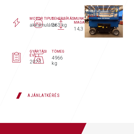
MOTOR TIPUS
TEHERBÍRÁS
MUNKAVÉGZÉSI
MAGASSÁG MAX.
akkumulátor
363 kg
14,3 m
GYÁRTÁSI
TÖMEG
ÉVE
4966
2023
kg
AJÁNLATKÉRÉS