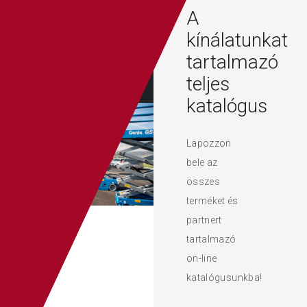
A
kínálatunkat
tartalmazó
teljes
katalógus
Lapozzon
bele az
összes
terméket és
partnert
tartalmazó
on-line
katalógusunkba!