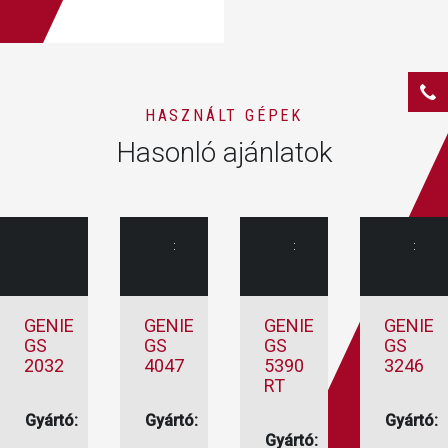
HASZNÁLT GÉPEK
Hasonló ajánlatok
:
:
:
GENIE
GENIE
GENIE
GENIE
GS
GS
GS
GS
2032
4047
5390
3246
RT
Gyártó:
Gyártó:
Genie
Genie
Gyártó:
Gyártó:
Genie
Ollós
Ollós