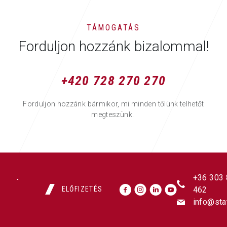
TÁMOGATÁS
Forduljon hozzánk bizalommal!
+420 728 270 270
Forduljon hozzánk bármikor, mi minden tőlünk telhetőt
megteszünk.
+36 303
ELŐFIZETÉS
462
info@sta