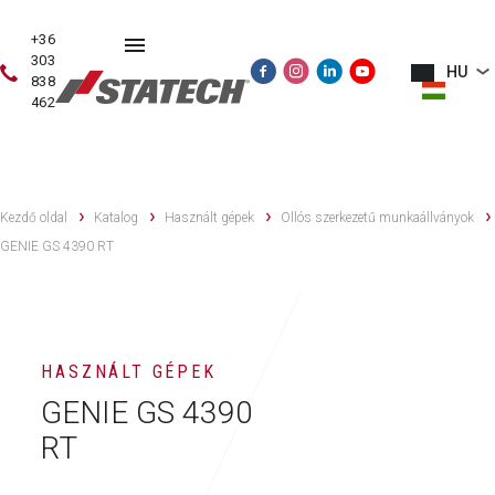
+36
303
HU
838
462
HASZNÁLT
ÉRTÉKESÍTÉS
SZERVIZ
PÓTALKATRÉSZE
GÉPEK
Kezdő oldal
Katalog
Használt gépek
Ollós szerkezetű munkaállványok
GENIE GS 4390 RT
HASZNÁLT GÉPEK
GENIE GS 4390
RT