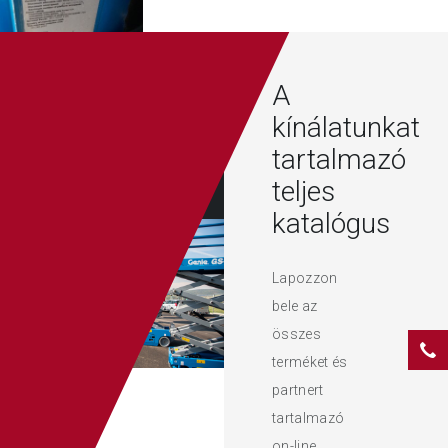
A
kínálatunkat
tartalmazó
teljes
katalógus
Lapozzon
bele az
összes
terméket és
partnert
tartalmazó
on-line