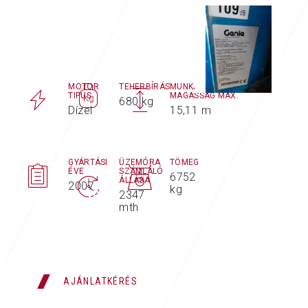
HASZNALT-GEPEK
MOTOR
TEHERBÍRÁS
MUNKAVÉGZÉSI
TIPUS
MAGASSÁG MAX.
680 kg
Dízel
15,11 m
GYÁRTÁSI
ÜZEMÓRA
TÖMEG
ÉVE
SZÁMLÁLÓ
6752
ÁLLÁSA
2007
kg
2347
mth
AJÁNLATKÉRÉS