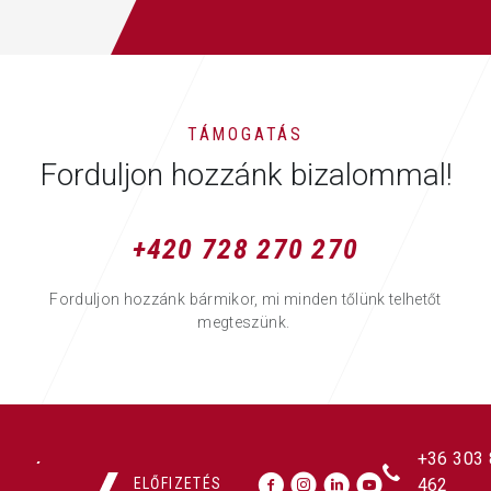
TÁMOGATÁS
Forduljon hozzánk bizalommal!
+420 728 270 270
Forduljon hozzánk bármikor, mi minden tőlünk telhetőt
megteszünk.
+36 303
ELŐFIZETÉS
462